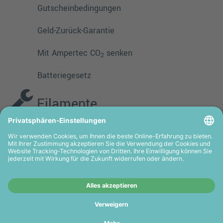
Gutscheinbedingungen
Geld-Zurück-Garantie
Mit Ampertec CO
senken
2
Batteriegesetz
Filamente
PMMA
TPE
PLA
PETG
ASA
HIPS
PVA