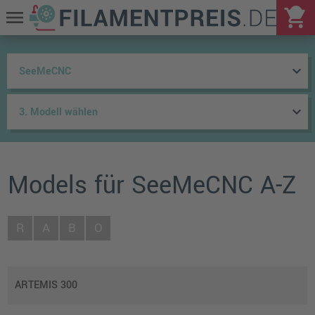
shopping_cart
menu
keyboard_arrow_down
keyboard_arrow_down
Models für SeeMeCNC A-Z
R
A
B
O
ARTEMIS 300