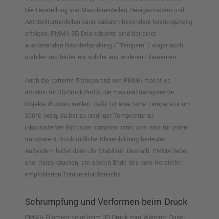
Die Herstellung von Maschinenteilen, Designmustern und
Architekturmodellen kann dadurch besonders kostengünstig
erfolgen. PMMA 3D Druckobjekte sind bei einer
aushärtenden Nachbehandlung ("Tempern") sogar noch
stabiler und härter als solche aus anderen Filamenten.
Auch die extreme Transparenz von PMMA macht es
attraktiv für 3D-Druck-Profis, die maximal transparente
Objekte drucken wollen. Dafür ist eine hohe Temperatur um
250°C nötig, da bei zu niedriger Temperatur zu
inkonsistenter Extrusion kommen kann, was eine für jeden
transparent-Druck tödliche Blasenbildung bedeutet.
Außerdem leidet dann die Stabilität. Deshalb: PMMA lieber
eher heiss drucken, am oberen Ende des vom Hersteller
empfohlenen Temperatur-Bereichs.
Schrumpfung und Verformen beim Druck
PMMA Filament neigt beim 3D Druck zum Warping. Dabei