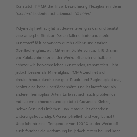
Kunststoff PMMA die Trivial-Bezeichnung Plexiglas ein, denn
'
plectere
' bedeutet auf lateinisch '
flechten
'.
Polymethylmethacrylat ist desweiteren glasklar und besitzt
eine amorphe Struktur. Der auffallend harte und steife
Kunststoff fällt besonders durch Brillanz und starken
Oberflächenglanz auf. Mit einer Dichte von ca. 1,18 Gramm
pro Kubikzentimeter ist der Werkstoff auch nur halb so
schwer wie herkömmliches Fensterglas, transmittiert Licht
jedoch besser als Mineralglas. PMMA zeichnet sich
darüberhinaus durch eine gute Druck-, und Zugfestigkeit aus,
besitzt eine hohe Oberflächenhärte und ist kratzfester als
andere Thermoplast-Arten. Es lässt sich auch problemlos
mit Lasern schneiden und gestattet Gravieren, Kleben,
Schweißen und Einfärben. Das Material ist obendrein
witterungsbeständig, UV-unempfindlich und vergilbt nicht.
Ungefähr ab einer Temperatur von 100 °C ist der Werkstoff
auch formbar, die Verformung ist jedoch reversibel und kann