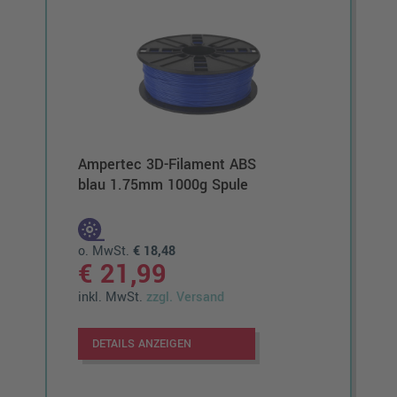
Ampertec 3D-Filament ABS
Ampe
blau 1.75mm 1000g Spule
brau
o. MwSt.
€ 18,48
o. M
€ 21,99
€ 
inkl. MwSt.
zzgl. Versand
inkl.
DETAILS ANZEIGEN
DET