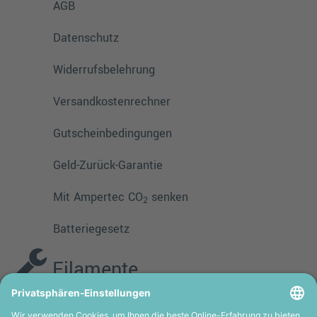
AGB
Datenschutz
Widerrufsbelehrung
Versandkostenrechner
Gutscheinbedingungen
Geld-Zurück-Garantie
Mit Ampertec CO
senken
2
Batteriegesetz
Filamente
PMMA
TPE
PLA
PETG
ASA
HIPS
PVA