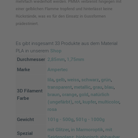
mehrfach wiederholt werden. PMMA verbrennt hingegen mit
einer gelblichen Flamme tropfend und hinterlässt keine
Rückstände, was es für den Einsatz in Gussformen
prädestiniert.
Es gibt insgesamt 33 Produkte aus dem Material
PLA in unserem
Shop
Durchmesser
2,85mm
,
1,75mm
Marke
Ampertec
lila
,
gelb
,
weiss
,
schwarz
,
grün
,
transparent
,
metallic
,
grau
,
blau
,
3D Filament
braun
,
orange
,
gold
,
natürlich
Farbe
(ungefärbt)
,
rot
,
kupfer
,
multicolor
,
rosa
Gewicht
101g - 500g
,
501g - 1000g
mit Glitzer
,
in Marmoroptik
,
mit
Spezial
Seidenglanz
,
biologisch abbaubar