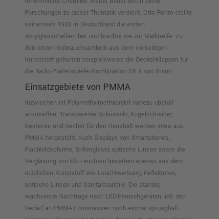
renommierte Chemiker Walter Bauer durch seine
Forschungen zu dieser Thematik verdient. Otto Röhm stellte
seinerseits 1933 in Deutschland die ersten
Acrylglasscheiben her und brachte sie zur Marktreife. Zu
den ersten Gebrauchsartikeln aus dem vielseitigen
Kunststoff gehörten beispielsweise die Deckel-Klappen für
die Radio-Plattenspieler-Kombination SK 4 von Braun.
Einsatzgebiete von PMMA
Inzwischen ist Polymethylmethacrylat nahezu überall
anzutreffen: Transparente Schüsseln, Kugelschreiber,
Bestecke und Becher für den Haushalt werden etwa aus
PMMA hergestellt. Auch Displays von Smartphones,
Flachbildschirme, Brillengläser, optische Linsen sowie die
Verglasung von Kfz-Leuchten bestehen ebenso aus dem
nützlichen Kunststoff wie Leuchtwerbung, Reflektoren,
optische Linsen und Sanitärbauteile. Die ständig
wachsende Nachfrage nach LED-Fernsehgeräten ließ den
Bedarf an PMMA-Formmassen noch einmal sprunghaft