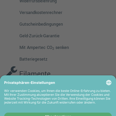
Widerrufsbelehrung
Versandkostenrechner
Gutscheinbedingungen
Geld-Zurück-Garantie
Mit Ampertec CO
senken
2
Batteriegesetz
Filamente
PMMA
TPE
PLA
PETG
ASA
HIPS
PVA