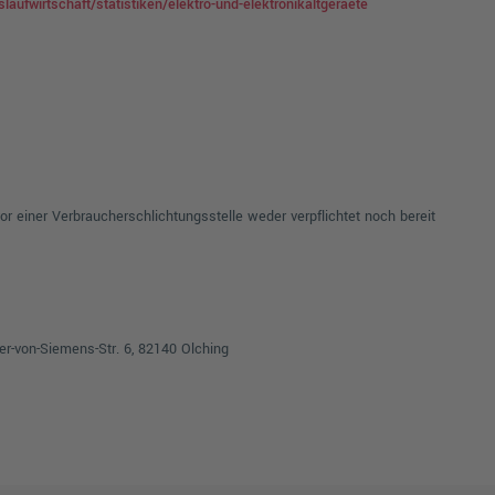
ufwirtschaft/statistiken/elektro-und-elektronikaltgeraete
or einer Verbraucherschlichtungsstelle weder verpflichtet noch bereit
erner-von-Siemens-Str. 6, 82140 Olching