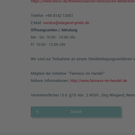
https://www.bmuv.de/themen/wasser-ressourcen-abfall/kreisla
Telefon: +49 8142 13051
E-Mail:
service@wiegand-gmbh.de
Öffnungszeiten / Abholung
:
Mo - Do: 10:00 - 15:00 Uhr
Fr: 10:00 - 12:00 Uhr
Wir sind zur Teilnahme an einem Streitbeilegungsverfahren v
Mitglied der Initiative "Fairness im Handel".
Nähere Informationen:
http://www.fairness-im-handel.de
Verantwortlicher i.S.d. §18 Abs. 2 MStV: Jörg Wiegand, W
keyboard_arrow_left
Zurück