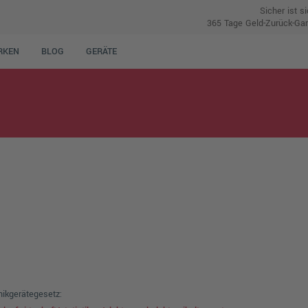
Sicher ist s
365 Tage Geld-Zurück-Gar
RKEN
BLOG
GERÄTE
nikgerätegesetz: