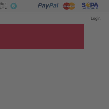
icher!
antie
Login