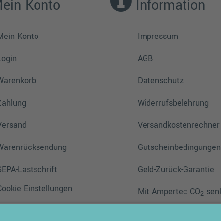
ein Konto
Information
Mein Konto
Impressum
Login
AGB
Warenkorb
Datenschutz
Zahlung
Widerrufsbelehrung
Versand
Versandkostenrechner
Warenrücksendung
Gutscheinbedingungen
SEPA-Lastschrift
Geld-Zurück-Garantie
Cookie Einstellungen
Mit Ampertec CO
sen
2
Batteriegesetz