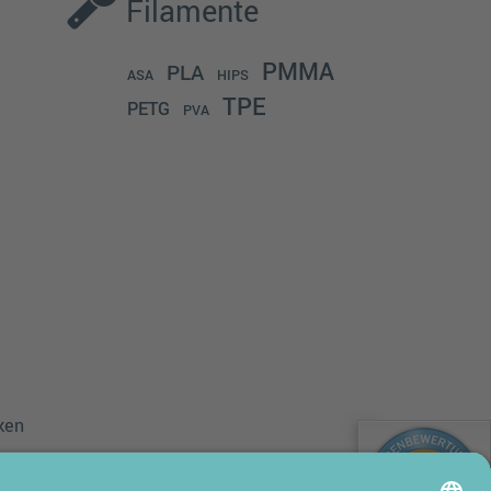
Filamente
PMMA
PLA
ASA
HIPS
TPE
PETG
PVA
ken