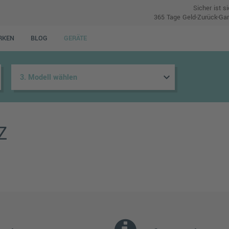
Sicher ist s
365 Tage Geld-Zurück-Gar
RKEN
BLOG
GERÄTE
keyboard_arrow_down
Z