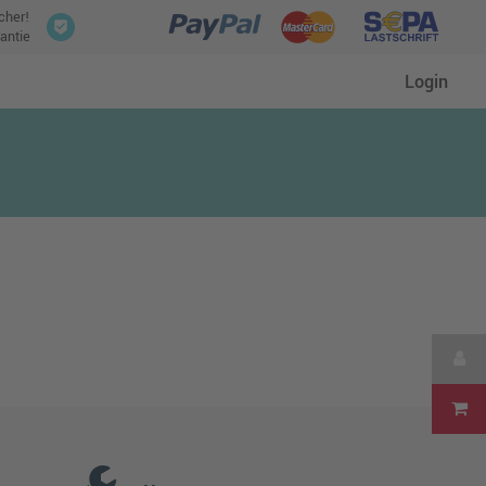
icher!
antie
Login