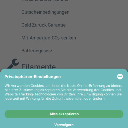
Gutscheinbedingungen
Geld-Zurück-Garantie
Mit Ampertec CO
senken
2
Batteriegesetz
Filamente
PMMA
TPE
PLA
PETG
ASA
HIPS
PVA