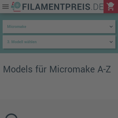
shopping_cart
menu
keyboard_arrow_down
keyboard_arrow_down
Models für Micromake A-Z