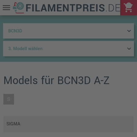
shopping_cart
menu
keyboard_arrow_down
keyboard_arrow_down
Models für BCN3D A-Z
S
SIGMA