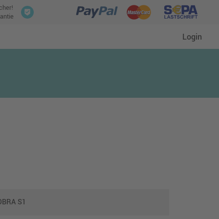
icher!
antie
Login
OBRA S1