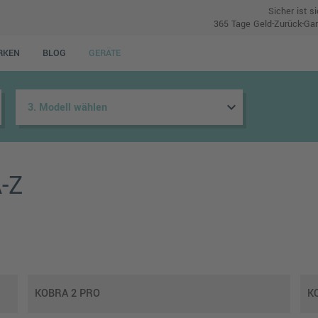
Sicher ist s
365 Tage Geld-Zurück-Gar
RKEN
BLOG
GERÄTE
keyboard_arrow_down
-Z
KOBRA 2 PRO
K