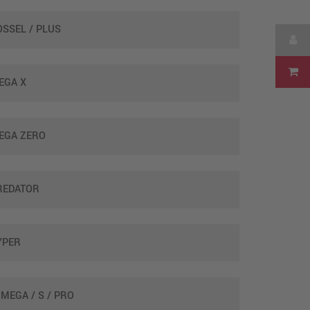
OSSEL / PLUS
EGA X
EGA ZERO
REDATOR
YPER
 MEGA / S / PRO