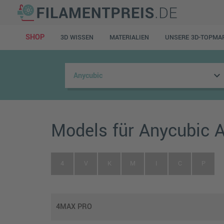
SHOP
3D WISSEN
MATERIALIEN
UNSERE 3D-TOPMA
keyboard_arrow_down
Models für Anycubic A
4
V
K
M
I
C
P
4MAX PRO