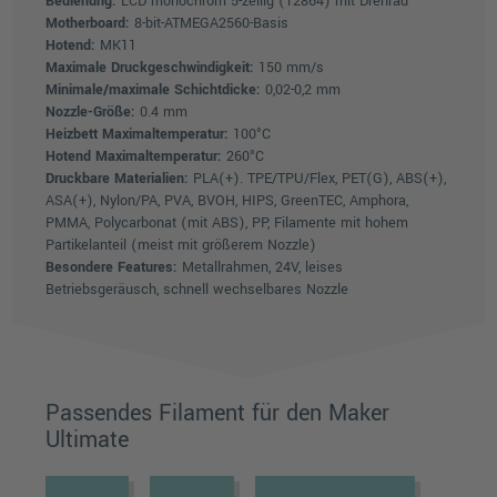
Bedienung:
LCD monochrom 5-zeilig (12864) mit Drehrad
Motherboard:
8-bit-ATMEGA2560-Basis
Hotend:
MK11
Maximale Druckgeschwindigkeit:
150 mm/s
Minimale/maximale Schichtdicke:
0,02-0,2 mm
Nozzle-Größe:
0.4 mm
Heizbett Maximaltemperatur:
100°C
Hotend Maximaltemperatur:
260°C
Druckbare Materialien:
PLA(+). TPE/TPU/Flex, PET(G), ABS(+),
ASA(+), Nylon/PA, PVA, BVOH, HIPS, GreenTEC, Amphora,
PMMA, Polycarbonat (mit ABS), PP, Filamente mit hohem
Partikelanteil (meist mit größerem Nozzle)
Besondere Features:
Metallrahmen, 24V, leises
Betriebsgeräusch, schnell wechselbares Nozzle
Passendes Filament für den Maker
Ultimate