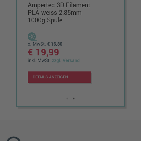
Ampertec 3D-Filament
Amp
PLA weiss 2.85mm
Sei
1000g Spule
Per
100
o. MwSt.
€ 16,80
o. M
€ 19,99
€ 
inkl. MwSt.
zzgl. Versand
inkl.
DETAILS ANZEIGEN
DET