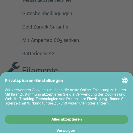
Versandkostenrechner
Gutscheinbedingungen
Geld-Zurück-Garantie
Mit Ampertec CO
senken
2
Batteriegesetz
Filamente
PMMA
TPE
PLA
PETG
ASA
HIPS
PVA