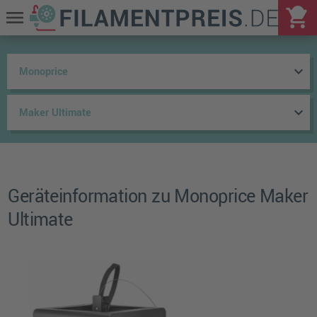
shopping_cart
menu
keyboard_arrow_down
keyboard_arrow_down
Geräteinformation zu Monoprice Maker
Ultimate