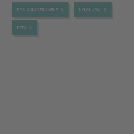
keyboard_arrow_right
keyboard_arrow_right
REINIGUNGSFILAMENT
NYLON (PA)
keyboard_arrow_right
PETG