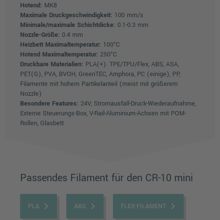
Hotend:
MK8
Maximale Druckgeschwindigkeit:
100 mm/s
Minimale/maximale Schichtdicke:
0.1-0.3 mm
Nozzle-Größe:
0.4 mm
Heizbett Maximaltemperatur:
100°C
Hotend Maximaltemperatur:
250°C
Druckbare Materialien:
PLA(+). TPE/TPU/Flex, ABS, ASA,
PET(G), PVA, BVOH, GreenTEC, Amphora, PC (einige), PP,
Filamente mit hohem Partikelanteil (meist mit größerem
Nozzle)
Besondere Features:
24V, Stromausfall-Druck-Wiederaufnahme,
Externe Steuerungs-Box, V-Rail-Aluminium-Achsen mit POM-
Rollen, Glasbett
Passendes Filament für den CR-10 mini
keyboard_arrow_right
keyboard_arrow_right
keyboard_arrow_right
PLA
ABS
FLEX-FILAMENT