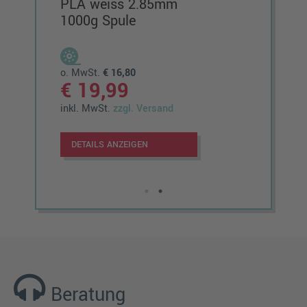
PLA weiss 2.85mm
Sei
1000g Spule
Per
100
o. MwSt.
€ 16,80
o. M
€ 19,99
€ 
inkl. MwSt.
zzgl. Versand
inkl.
DETAILS ANZEIGEN
DET
Beratung