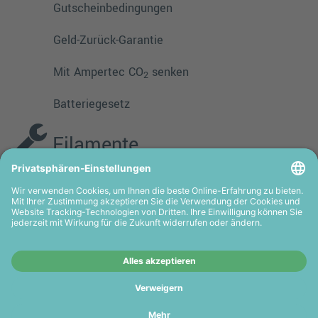
Gutscheinbedingungen
Geld-Zurück-Garantie
Mit Ampertec CO
senken
2
Batteriegesetz
Filamente
PMMA
TPE
PLA
PETG
ASA
HIPS
PVA