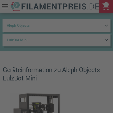
shopping_cart
menu
keyboard_arrow_down
keyboard_arrow_down
Geräteinformation zu Aleph Objects
LulzBot Mini