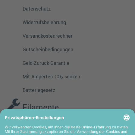
Datenschutz
Widerrufsbelehrung
Versandkostenrechner
Gutscheinbedingungen
Geld-Zurück-Garantie
Mit Ampertec CO
senken
2
Batteriegesetz
Filamente
PMMA
TPE
PLA
PETG
ASA
HIPS
PVA