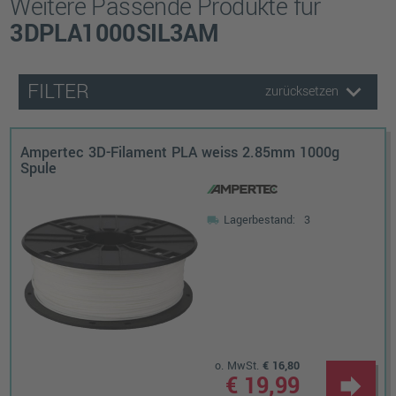
Weitere Passende Produkte für
3DPLA1000SIL3AM
keyboard_arrow_down
FILTER
zurücksetzen
Ampertec 3D-Filament PLA weiss 2.85mm 1000g
Spule
Lagerbestand:
3
local_shipping
o. MwSt.
€ 16,80
€ 19,99
forward