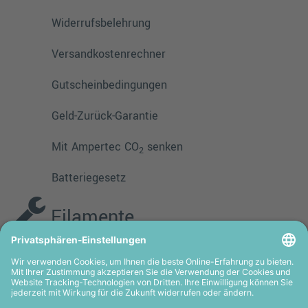
Widerrufsbelehrung
Versandkostenrechner
Gutscheinbedingungen
Geld-Zurück-Garantie
Mit Ampertec CO
senken
2
Batteriegesetz
Filamente
PMMA
TPE
PLA
PETG
ASA
HIPS
PVA