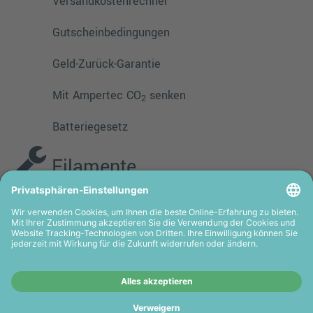
Versandkostenrechner
Gutscheinbedingungen
Geld-Zurück-Garantie
Mit Ampertec CO
senken
2
Batteriegesetz
Filamente
PMMA
TPE
PLA
PETG
ASA
HIPS
PVA