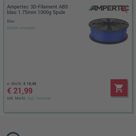
Ampertec 3D-Filament ABS
zoom_in
blau 1.75mm 1000g Spule
Blau
Details anzeigen
o. MwSt.
€ 18,48
shopping_cart
€ 21,99
inkl. MwSt.
zzgl. Versand